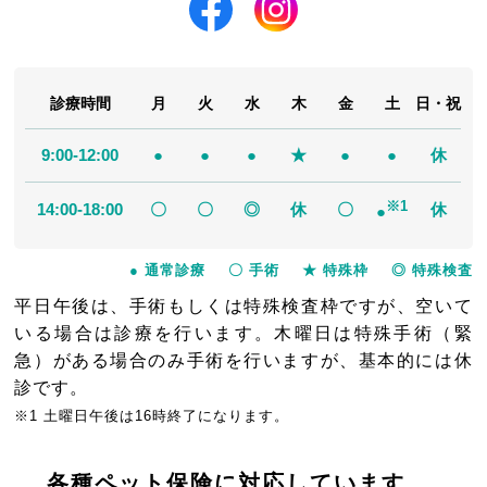
診療時間
月
火
水
木
金
土
日・祝
9:00-12:00
●
●
●
★
●
●
休
※1
14:00-18:00
〇
〇
◎
休
〇
休
●
● 通常診療
〇 手術
★ 特殊枠
◎ 特殊検査
平日午後は、手術もしくは特殊検査枠ですが、空いて
いる場合は診療を行います。木曜日は特殊手術（緊
急）がある場合のみ手術を行いますが、基本的には休
診です。
※1 土曜日午後は16時終了になります。
各種ペット保険に
対応しています。